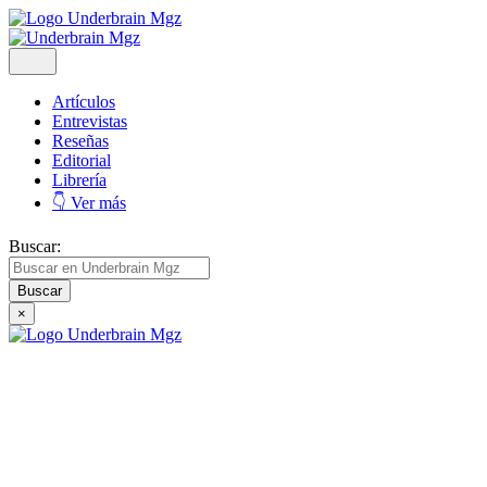
Artículos
Entrevistas
Reseñas
Editorial
Librería
👇 Ver más
Buscar:
×