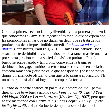
Con una primera secuencia, muy divertida, y una primera parte en la
que conocemos a Amy,
Y de repente tú
es todo lo que se espera por
las promociones en las que no dudan en decir que se trata de los
productoras de la imprescindible comedia
La boda de mi mejor
amiga
(
Bridesmaids
, Paul Feig, 2011). Amy es malhablada, soez,
sexualmente deshinibida y sin tapujos lo que arranca más de una risa
por su exageración en una sociedad más bien puritana. Pero lo
bueno se acaba rápido y tan pronto como entra la trama se
deshincha, los gags manidos, la estructura se convierte en la clásica
comedia romántica (¡esto no es lo que se esperaba!) pasando por el
drama y haciendote olvidar lo bien que te lo pasaste al principio. Ni
un número musical final logra que recupere la forma.
Cuando de repente aparece en pantalla el nombre de Jud Apatow;
director que tuvo buena acogida con
Virgen a los 40
(
The 40 Year
Old Virgin
, 2005) y
Lío embarazoso
(
Knocked Up
, 2007) pero que
se fue mermando con Hazme reír (
Funny People
, 2009) y
Si fuera
fácil
(
This Is 40
, 2012). Su fuerte siempre ha sido el de dar el