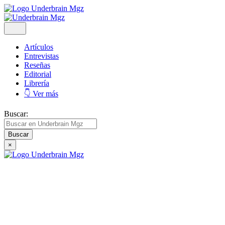
Artículos
Entrevistas
Reseñas
Editorial
Librería
👇 Ver más
Buscar:
×