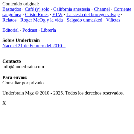
Contenido original:
Bastardos
·
Café (y) solo
·
California anestesia
·
Channel
·
Corriente
sanguínea
·
Cristo Rules
·
FTW
·
La siesta del borrego salvaje
·
Relatos
·
Roger McOg y la vida
·
Salgado unmasked
·
Viñetas
Editorial
·
Podcast
·
Librería
Sobre Underbrain
Nace el 21 de Febrero del 2010...
Contacto
info@underbrain.com
Para envíos:
Consultar por privado
Underbrain Mgz © 2010 - 2025. Todos los derechos reservados.
X