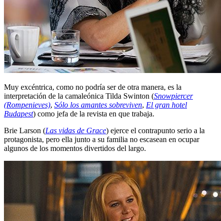
Muy excéntrica, como no podría ser de otra manera, es la
interpretación de la camaleónica Tilda Swinton (
Snowpiercer
(Rompenieves)
,
Sólo los amantes sobreviven
,
El gran hotel
Budapest
) como jefa de la revista en que trabaja.
Brie Larson (
Las vidas de Grace
) ejerce el contrapunto serio a la
protagonista, pero ella junto a su familia no escasean en ocupar
algunos de los momentos divertidos del largo.