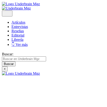
Artículos
Entrevistas
Reseñas
Editorial
Librería
👇 Ver más
Buscar:
×