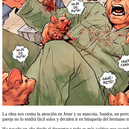
La obra nos centra la atención en Jesse y su mascota, Sandor, un perr
pareja no lo tendrá fácil solos y deciden ir en búsqueda del hermano 
Ha pasado un año desde el despertar y todo es más caótico que cuando