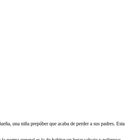
 dueña, una niña prepúber que acaba de perder a sus padres. Esta
a norma general es la de habitar un lugar salvaje y peligroso.