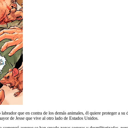
o labrador que en contra de los demás animales, él quiere proteger a su
mayor de Jesse que vive al otro lado de Estados Unidos.
 comenzó aunque se han creado zonas seguras y desmilitarizadas, pero l