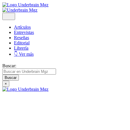
Artículos
Entrevistas
Reseñas
Editorial
Librería
👇 Ver más
Buscar:
×