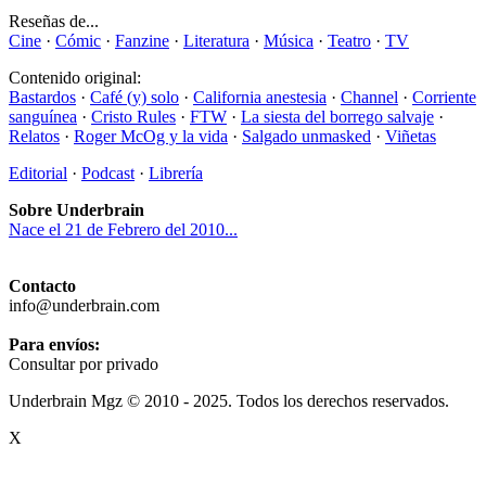
Reseñas de...
Cine
·
Cómic
·
Fanzine
·
Literatura
·
Música
·
Teatro
·
TV
Contenido original:
Bastardos
·
Café (y) solo
·
California anestesia
·
Channel
·
Corriente
sanguínea
·
Cristo Rules
·
FTW
·
La siesta del borrego salvaje
·
Relatos
·
Roger McOg y la vida
·
Salgado unmasked
·
Viñetas
Editorial
·
Podcast
·
Librería
Sobre Underbrain
Nace el 21 de Febrero del 2010...
Contacto
info@underbrain.com
Para envíos:
Consultar por privado
Underbrain Mgz © 2010 - 2025. Todos los derechos reservados.
X