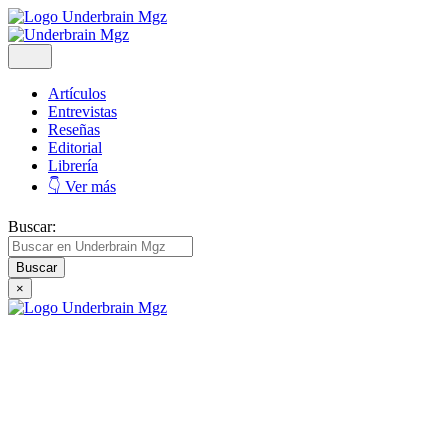
Artículos
Entrevistas
Reseñas
Editorial
Librería
👇 Ver más
Buscar:
×