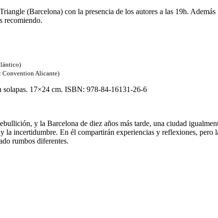
Triangle (Barcelona) con la presencia de los autores a las 19h. Además 
os recomiendo.
lántico)
c Convention Alicante)
on solapas. 17×24 cm. ISBN: 978-84-16131-26-6
 ebullición, y la Barcelona de diez años más tarde, una ciudad igualment
 la incertidumbre. En él compartirán experiencias y reflexiones, pero la
ado rumbos diferentes.