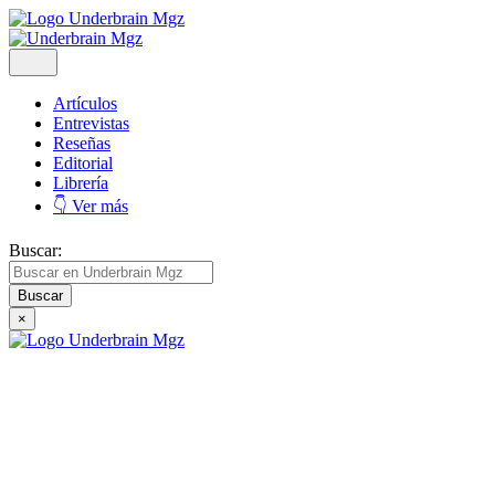
Artículos
Entrevistas
Reseñas
Editorial
Librería
👇 Ver más
Buscar:
×