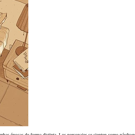
mbas épocas de forma distinta. Los personajes se sienten como náufrago