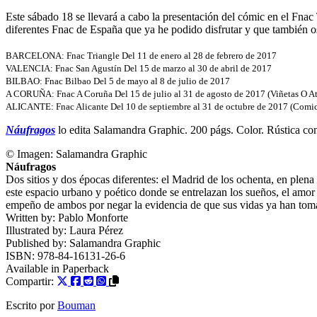
Este sábado 18 se llevará a cabo la presentación del cómic en el Fnac 
diferentes Fnac de España que ya he podido disfrutar y que también 
BARCELONA: Fnac Triangle Del 11 de enero al 28 de febrero de 2017
VALENCIA: Fnac San Agustín Del 15 de marzo al 30 de abril de 2017
BILBAO: Fnac Bilbao Del 5 de mayo al 8 de julio de 2017
A CORUÑA: Fnac A Coruña Del 15 de julio al 31 de agosto de 2017 (Viñetas O At
ALICANTE: Fnac Alicante Del 10 de septiembre al 31 de octubre de 2017 (Comi
Náufragos
lo edita Salamandra Graphic. 200 págs. Color. Rústica c
© Imagen:
Salamandra Graphic
Náufragos
Dos sitios y dos épocas diferentes: el Madrid de los ochenta, en plena
este espacio urbano y poético donde se entrelazan los sueños, el amor y
empeño de ambos por negar la evidencia de que sus vidas ya han tom
Written by:
Pablo Monforte
Illustrated by:
Laura Pérez
Published by:
Salamandra Graphic
ISBN:
978-84-16131-26-6
Available in
Paperback
Compartir:
Escrito por
Bouman