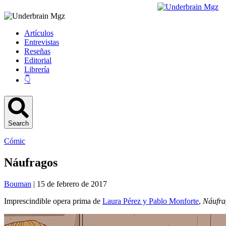
Artículos
Entrevistas
Reseñas
Editorial
Librería
👇
Search
Cómic
Náufragos
Bouman
| 15 de febrero de 2017
Imprescindible opera prima de
Laura Pérez y Pablo Monforte
,
Náufra