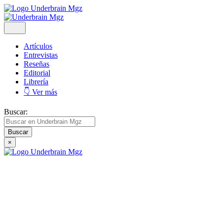
Artículos
Entrevistas
Reseñas
Editorial
Librería
👇 Ver más
Buscar:
×