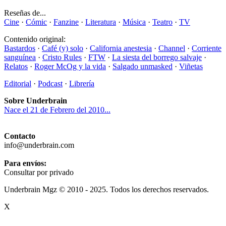
Reseñas de...
Cine
·
Cómic
·
Fanzine
·
Literatura
·
Música
·
Teatro
·
TV
Contenido original:
Bastardos
·
Café (y) solo
·
California anestesia
·
Channel
·
Corriente
sanguínea
·
Cristo Rules
·
FTW
·
La siesta del borrego salvaje
·
Relatos
·
Roger McOg y la vida
·
Salgado unmasked
·
Viñetas
Editorial
·
Podcast
·
Librería
Sobre Underbrain
Nace el 21 de Febrero del 2010...
Contacto
info@underbrain.com
Para envíos:
Consultar por privado
Underbrain Mgz © 2010 - 2025. Todos los derechos reservados.
X