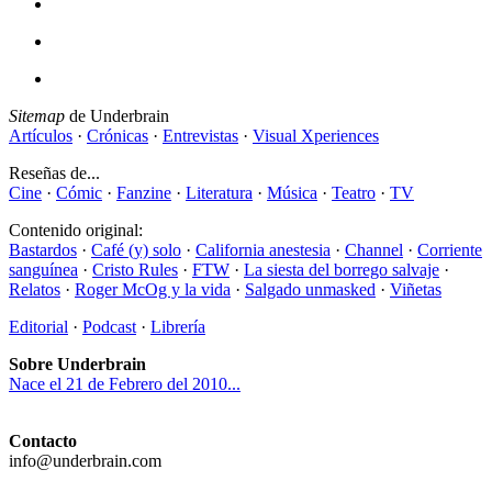
Sitemap
de Underbrain
Artículos
·
Crónicas
·
Entrevistas
·
Visual Xperiences
Reseñas de...
Cine
·
Cómic
·
Fanzine
·
Literatura
·
Música
·
Teatro
·
TV
Contenido original:
Bastardos
·
Café (y) solo
·
California anestesia
·
Channel
·
Corriente
sanguínea
·
Cristo Rules
·
FTW
·
La siesta del borrego salvaje
·
Relatos
·
Roger McOg y la vida
·
Salgado unmasked
·
Viñetas
Editorial
·
Podcast
·
Librería
Sobre Underbrain
Nace el 21 de Febrero del 2010...
Contacto
info@underbrain.com