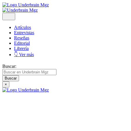
Artículos
Entrevistas
Reseñas
Editorial
Librería
👇 Ver más
Buscar:
×