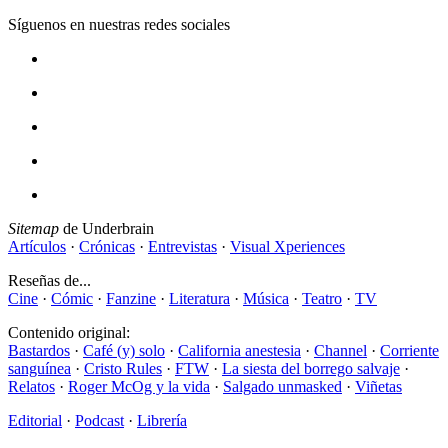
Síguenos en nuestras redes sociales
Sitemap
de Underbrain
Artículos
·
Crónicas
·
Entrevistas
·
Visual Xperiences
Reseñas de...
Cine
·
Cómic
·
Fanzine
·
Literatura
·
Música
·
Teatro
·
TV
Contenido original:
Bastardos
·
Café (y) solo
·
California anestesia
·
Channel
·
Corriente
sanguínea
·
Cristo Rules
·
FTW
·
La siesta del borrego salvaje
·
Relatos
·
Roger McOg y la vida
·
Salgado unmasked
·
Viñetas
Editorial
·
Podcast
·
Librería