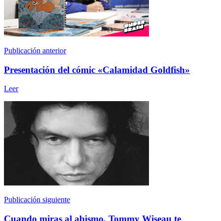
Publicación anterior
Presentación del cómic «Calamidad Goldfish»
Leer
Publicación siguiente
Cuando miras al abismo, Tommy Wiseau te