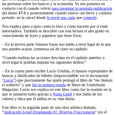
las personas sobre los bancos y la economía. Ya nos pusimos en
contacto con él cuando volvió
para presentar la segunda publicación
del diario
17-S
y posteriormente cuando estuvo -un breve y confuso
periodo- en la cárcel dónde
le envié una carta
que
contestó
.
Nos explica paso a paso como lo hizo y como hacerlo por si estás
interesado/a. También se descubre con esta lectura el alto grado en
conocimiento de leyes y papeleos que tiene Enric.
– En la tercera parte Simona Sarau nos habla a nivel legal de lo que
nos pueden acusar, comienza así de claro su capítulo:
“Cuando realizas las acciones descritas en el capítulo anterior, a
nivel legal te podrían imputar los siguientes delitos:”
– En la cuarta parte escribe Lucio Urtubia, el famoso expropiador de
bancos y falsificador de billetes (imprescindible ver el documental
“Lucio”
) que precisamente fue quién prologó el libro de “
me llaman
el solitario
” y que
fue la primera reseña
de libros de Underbrain
Magazine. Lucio nos explica en este libro como fue la reunión en la
que se juntaron todos gracias a
Nuria Güell
y nos habla de los
valores y ética que él utiliza en su vida diaria.
Este libro es la segunda parte de una obra artística titulada:
“
Aplicación Legal Desplazada #1: Reserva Fraccionaria
” (en el