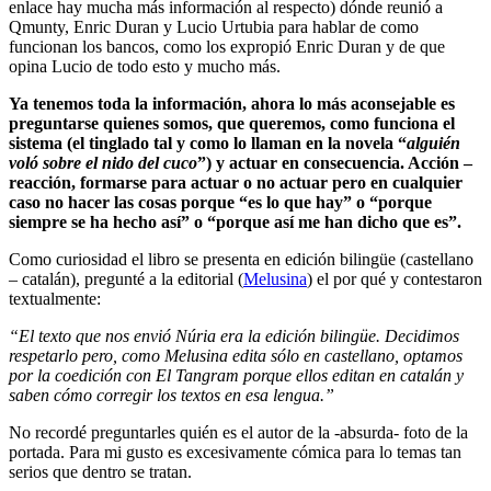
enlace hay mucha más información al respecto) dónde reunió a
Qmunty, Enric Duran y Lucio Urtubia para hablar de como
funcionan los bancos, como los expropió Enric Duran y de que
opina Lucio de todo esto y mucho más.
Ya tenemos toda la información, ahora lo más aconsejable es
preguntarse quienes somos, que queremos, como funciona el
sistema (el tinglado tal y como lo llaman en la novela “
alguién
voló sobre el nido del cuco
”) y actuar en consecuencia. Acción –
reacción, formarse para actuar o no actuar pero en cualquier
caso no hacer las cosas porque “es lo que hay” o “porque
siempre se ha hecho así” o “porque así me han dicho que es”.
Como curiosidad el libro se presenta en edición bilingüe (castellano
– catalán), pregunté a la editorial (
Melusina
) el por qué y contestaron
textualmente:
“El texto que nos envió Núria era la edición bilingüe. Decidimos
respetarlo pero, como Melusina edita sólo en castellano, optamos
por la coedición con
El Tangram
porque ellos editan en catalán y
saben cómo corregir los textos en esa lengua.”
No recordé preguntarles quién es el autor de la -absurda- foto de la
portada. Para mi gusto es excesivamente cómica para lo temas tan
serios que dentro se tratan.