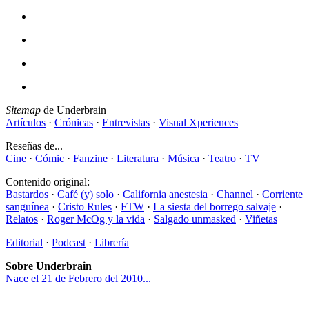
Sitemap
de Underbrain
Artículos
·
Crónicas
·
Entrevistas
·
Visual Xperiences
Reseñas de...
Cine
·
Cómic
·
Fanzine
·
Literatura
·
Música
·
Teatro
·
TV
Contenido original:
Bastardos
·
Café (y) solo
·
California anestesia
·
Channel
·
Corriente
sanguínea
·
Cristo Rules
·
FTW
·
La siesta del borrego salvaje
·
Relatos
·
Roger McOg y la vida
·
Salgado unmasked
·
Viñetas
Editorial
·
Podcast
·
Librería
Sobre Underbrain
Nace el 21 de Febrero del 2010...