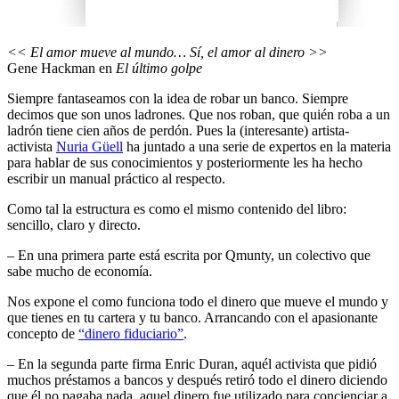
<< El amor mueve al mundo… Sí, el amor al dinero >>
Gene Hackman en
El último golpe
Siempre fantaseamos con la idea de robar un banco. Siempre
decimos que son unos ladrones. Que nos roban, que quién roba a un
ladrón tiene cien años de perdón. Pues la (interesante) artista-
activista
Nuria Güell
ha juntado a una serie de expertos en la materia
para hablar de sus conocimientos y posteriormente les ha hecho
escribir un manual práctico al respecto.
Como tal la estructura es como el mismo contenido del libro:
sencillo, claro y directo.
– En una primera parte está escrita por Qmunty, un colectivo que
sabe mucho de economía.
Nos expone el como funciona todo el dinero que mueve el mundo y
que tienes en tu cartera y tu banco. Arrancando con el apasionante
concepto de
“dinero fiduciario”
.
– En la segunda parte firma Enric Duran, aquél activista que pidió
muchos préstamos a bancos y después retiró todo el dinero diciendo
que él no pagaba nada, aquel dinero fue utilizado para concienciar a