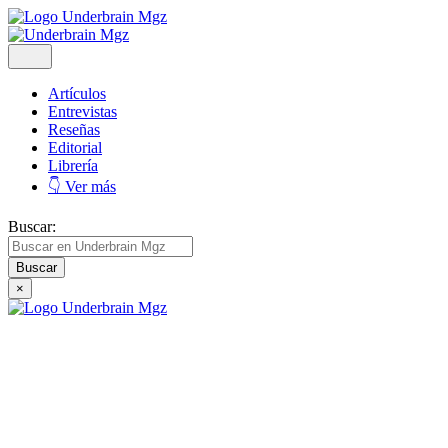
Artículos
Entrevistas
Reseñas
Editorial
Librería
👇 Ver más
Buscar:
×