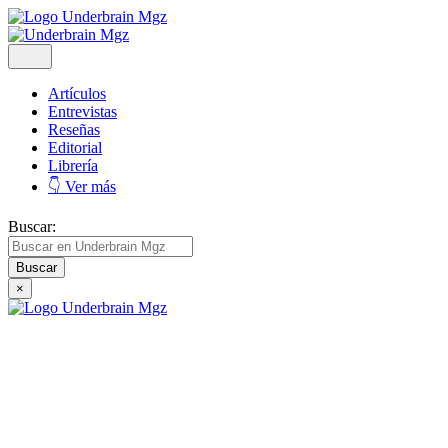
Artículos
Entrevistas
Reseñas
Editorial
Librería
👇 Ver más
Buscar:
×