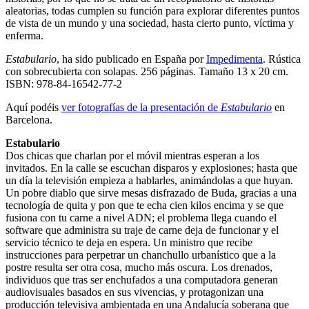
aleatorias, todas cumplen su función para explorar diferentes puntos
de vista de un mundo y una sociedad, hasta cierto punto, víctima y
enferma.
Estabulario
, ha sido publicado en España por
Impedimenta
. Rústica
con sobrecubierta con solapas. 256 páginas. Tamaño 13 x 20 cm.
ISBN: 978-84-16542-77-2
Aquí podéis
ver fotografías de la presentación de
Estabulario
en
Barcelona.
Estabulario
Dos chicas que charlan por el móvil mientras esperan a los
invitados. En la calle se escuchan disparos y explosiones; hasta que
un día la televisión empieza a hablarles, animándolas a que huyan.
Un pobre diablo que sirve mesas disfrazado de Buda, gracias a una
tecnología de quita y pon que te echa cien kilos encima y se que
fusiona con tu carne a nivel ADN; el problema llega cuando el
software que administra su traje de carne deja de funcionar y el
servicio técnico te deja en espera. Un ministro que recibe
instrucciones para perpetrar un chanchullo urbanístico que a la
postre resulta ser otra cosa, mucho más oscura. Los drenados,
individuos que tras ser enchufados a una computadora generan
audiovisuales basados en sus vivencias, y protagonizan una
producción televisiva ambientada en una Andalucía soberana que