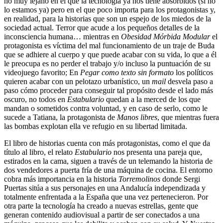
no muy lejano en el que la tecnología ya nos tiene absorbidos (si no
lo estamos ya) pero en el que poco importa para los protagonistas y,
en realidad, para la historias que son un espejo de los miedos de la
sociedad actual. Terror que acude a los pequeños detalles de la
inconsciencia humana… mientras en
Obesidad Mórbida Modular
el
protagonista es víctima del mal funcionamiento de un traje de Buda
que se adhiere al cuerpo y que puede acabar con su vida, lo que a él
le preocupa es no perder el trabajo y/o incluso la puntuación de su
videojuego favorito; En
Pegar como texto sin formato
los políticos
quieren acabar con un pelotazo urbanístico, un
mail
desvela paso a
paso cómo proceder para conseguir tal propósito desde el lado más
oscuro, no todos en
Estabulario
quedan a la merced de los que
mandan o sometidos contra voluntad, y en caso de serlo, como le
sucede a Tatiana, la protagonista de
Manos libres
, que mientras fuera
las bombas explotan ella ve refugio en su libertad limitada.
El libro de historias cuenta con más protagonistas, como el que da
título al libro, el relato
Estabulario
nos presenta una pareja que,
estirados en la cama, siguen a través de un telemando la historia de
dos vendedores a puerta fría de una máquina de cocina. El entorno
cobra más importancia en la historia
Torremolinos
donde Sergi
Puertas sitúa a sus personajes en una Andalucía independizada y
totalmente enfrentada a la España que una vez pertenecieron. Por
otra parte la tecnología ha creado a nuevas estrellas, gente que
generan contenido audiovisual a partir de ser conectados a una