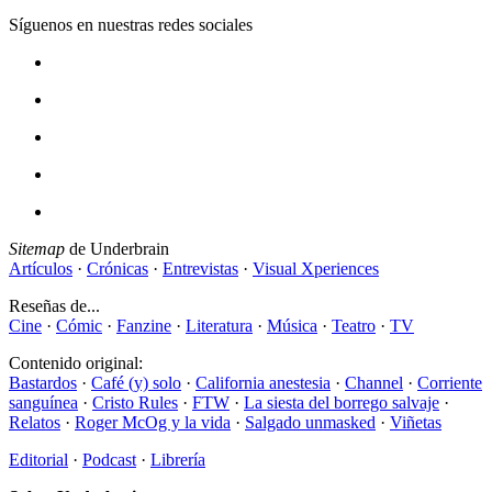
Síguenos en nuestras redes sociales
Sitemap
de Underbrain
Artículos
·
Crónicas
·
Entrevistas
·
Visual Xperiences
Reseñas de...
Cine
·
Cómic
·
Fanzine
·
Literatura
·
Música
·
Teatro
·
TV
Contenido original:
Bastardos
·
Café (y) solo
·
California anestesia
·
Channel
·
Corriente
sanguínea
·
Cristo Rules
·
FTW
·
La siesta del borrego salvaje
·
Relatos
·
Roger McOg y la vida
·
Salgado unmasked
·
Viñetas
Editorial
·
Podcast
·
Librería