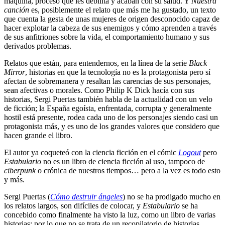
máquina, proceso que les debilita y acaban con su salud. Y
Nuestra
canción
es, posiblemente el relato que más me ha gustado, un texto
que cuenta la gesta de unas mujeres de origen desconocido capaz de
hacer explotar la cabeza de sus enemigos y cómo aprenden a través
de sus anfitriones sobre la vida, el comportamiento humano y sus
derivados problemas.
Relatos que están, para entendernos, en la línea de la serie
Black
Mirror
, historias en que la tecnología no es la protagonista pero sí
afectan de sobremanera y resaltan las carencias de sus personajes,
sean afectivas o morales. Como Philip K Dick hacía con sus
historias, Sergi Puertas también habla de la actualidad con un velo
de ficción; la España egoísta, enfrentada, corrupta y generalmente
hostil está presente, rodea cada uno de los personajes siendo casi un
protagonista más, y es uno de los grandes valores que considero que
hacen grande el libro.
El autor ya coqueteó con la ciencia ficción en el cómic
Logout
pero
Estabulario
no es un libro de ciencia ficción al uso, tampoco de
ciberpunk
o crónica de nuestros tiempos… pero a la vez es todo esto
y más.
Sergi Puertas (
Cómo destruir ángeles
) no se ha prodigado mucho en
los relatos largos, son difíciles de colocar, y
Estabulario
se ha
concebido como finalmente ha visto la luz, como un libro de varias
historias; por lo que no se trata de un recopilatorio de historias