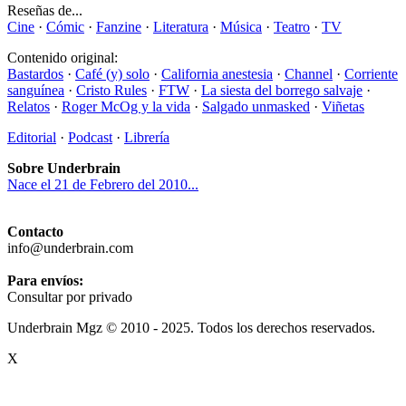
Reseñas de...
Cine
·
Cómic
·
Fanzine
·
Literatura
·
Música
·
Teatro
·
TV
Contenido original:
Bastardos
·
Café (y) solo
·
California anestesia
·
Channel
·
Corriente
sanguínea
·
Cristo Rules
·
FTW
·
La siesta del borrego salvaje
·
Relatos
·
Roger McOg y la vida
·
Salgado unmasked
·
Viñetas
Editorial
·
Podcast
·
Librería
Sobre Underbrain
Nace el 21 de Febrero del 2010...
Contacto
info@underbrain.com
Para envíos:
Consultar por privado
Underbrain Mgz © 2010 - 2025. Todos los derechos reservados.
X