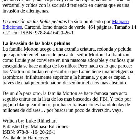
verosímil y crítica con la sociedad teniendo en cuenta que es una
invasión de alienígenas.
La invasión de las bolas peludas
ha sido publicado por
Malpaso
Ediciones
. Cartoné, lomo tintado de verde. 464 páginas. Tamaño 14
x 21 cm. ISBN: 978-84-16420-26-1
La invasión de las bolas peludas
La familia Morton acoge a una extraña criatura, redonda y peluda,
que apareció en el barco de pesca del señor Morton. Lo bautizan
como Louie y se convierte en una mascota adorable y cariñosa que
enseguida se hace amiga de los niños. Pero nada es lo que parece:
los Morton no tardan en descubrir que Louie tiene una inteligencia
asombrosa, infinitamente superior a la humana, y que es capaz, a
través de cualquier ordenador, de sembrar el caos más absoluto.
De un día para otro, la familia Morton se hace famosa para acto
seguido entrar en la lista de los más buscados del FBI. Y todo por
jugar a blanquear dinero, por hacer transacciones fraudulentas de
millones de dólares… por buscar un poco de diversión, vaya.
Written by:
Luke Rhinehart
Published by:
Malpaso Ediciones
ISBN:
978-84-16420-26-1
Available in
Hardcover