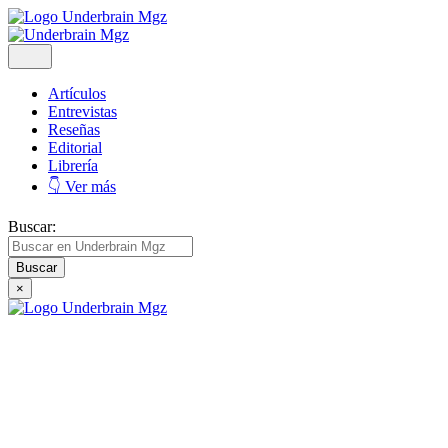
Artículos
Entrevistas
Reseñas
Editorial
Librería
👇 Ver más
Buscar:
×