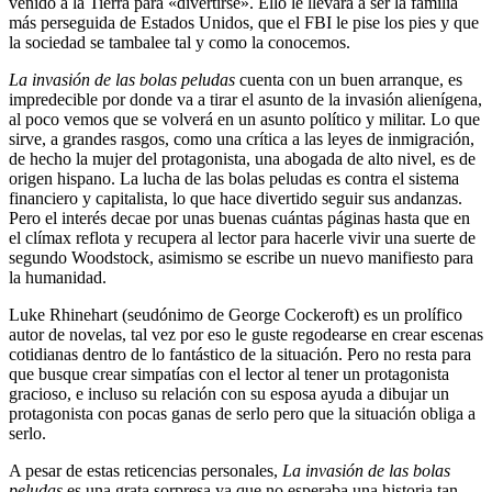
venido a la Tierra para «divertirse». Ello le llevará a ser la familia
más perseguida de Estados Unidos, que el FBI le pise los pies y que
la sociedad se tambalee tal y como la conocemos.
La invasión de las bolas peludas
cuenta con un buen arranque, es
impredecible por donde va a tirar el asunto de la invasión alienígena,
al poco vemos que se volverá en un asunto político y militar. Lo que
sirve, a grandes rasgos, como una crítica a las leyes de inmigración,
de hecho la mujer del protagonista, una abogada de alto nivel, es de
origen hispano. La lucha de las bolas peludas es contra el sistema
financiero y capitalista, lo que hace divertido seguir sus andanzas.
Pero el interés decae por unas buenas cuántas páginas hasta que en
el clímax reflota y recupera al lector para hacerle vivir una suerte de
segundo Woodstock, asimismo se escribe un nuevo manifiesto para
la humanidad.
Luke Rhinehart (seudónimo de George Cockeroft) es un prolífico
autor de novelas, tal vez por eso le guste regodearse en crear escenas
cotidianas dentro de lo fantástico de la situación. Pero no resta para
que busque crear simpatías con el lector al tener un protagonista
gracioso, e incluso su relación con su esposa ayuda a dibujar un
protagonista con pocas ganas de serlo pero que la situación obliga a
serlo.
A pesar de estas reticencias personales,
La invasión de las bolas
peludas
es una grata sorpresa ya que no esperaba una historia tan