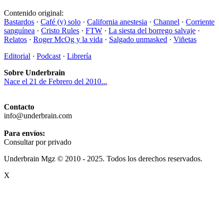
Contenido original:
Bastardos
·
Café (y) solo
·
California anestesia
·
Channel
·
Corriente
sanguínea
·
Cristo Rules
·
FTW
·
La siesta del borrego salvaje
·
Relatos
·
Roger McOg y la vida
·
Salgado unmasked
·
Viñetas
Editorial
·
Podcast
·
Librería
Sobre Underbrain
Nace el 21 de Febrero del 2010...
Contacto
info@underbrain.com
Para envíos:
Consultar por privado
Underbrain Mgz © 2010 - 2025. Todos los derechos reservados.
X