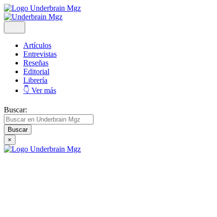
Artículos
Entrevistas
Reseñas
Editorial
Librería
👇 Ver más
Buscar:
×