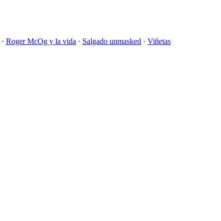
·
Roger McOg y la vida
·
Salgado unmasked
·
Viñetas