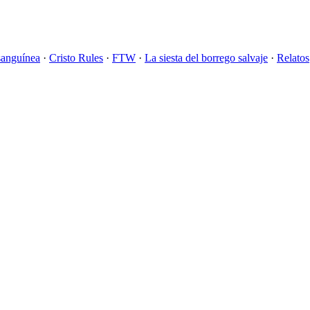
sanguínea
·
Cristo Rules
·
FTW
·
La siesta del borrego salvaje
·
Relatos