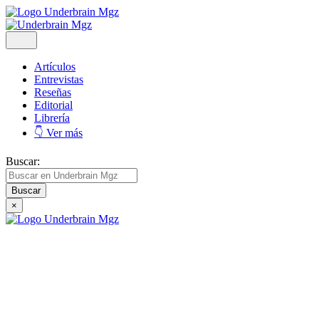
Artículos
Entrevistas
Reseñas
Editorial
Librería
👇 Ver más
Buscar:
×