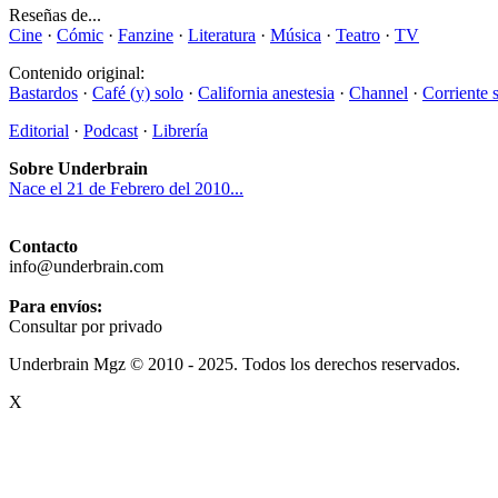
Reseñas de...
Cine
·
Cómic
·
Fanzine
·
Literatura
·
Música
·
Teatro
·
TV
Contenido original:
Bastardos
·
Café (y) solo
·
California anestesia
·
Channel
·
Corriente 
Editorial
·
Podcast
·
Librería
Sobre Underbrain
Nace el 21 de Febrero del 2010...
Contacto
info@underbrain.com
Para envíos:
Consultar por privado
Underbrain Mgz © 2010 - 2025. Todos los derechos reservados.
X