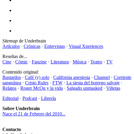
Sitemap
de Underbrain
Artículos
·
Crónicas
·
Entrevistas
·
Visual Xperiences
Reseñas de...
Cine
·
Cómic
·
Fanzine
·
Literatura
·
Música
·
Teatro
·
TV
Contenido original:
Bastardos
·
Café (y) solo
·
California anestesia
·
Channel
·
Corriente
sanguínea
·
Cristo Rules
·
FTW
·
La siesta del borrego salvaje
·
Relatos
·
Roger McOg y la vida
·
Salgado unmasked
·
Viñetas
Editorial
·
Podcast
·
Librería
Sobre Underbrain
Nace el 21 de Febrero del 2010...
Contacto