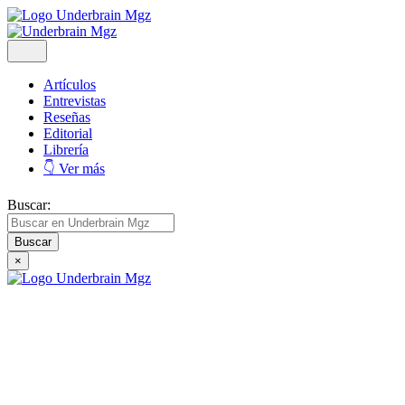
Artículos
Entrevistas
Reseñas
Editorial
Librería
👇 Ver más
Buscar:
×