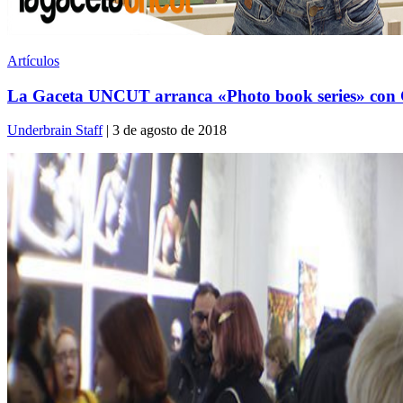
Artículos
La Gaceta UNCUT arranca «Photo book series» con
Underbrain Staff
| 3 de agosto de 2018