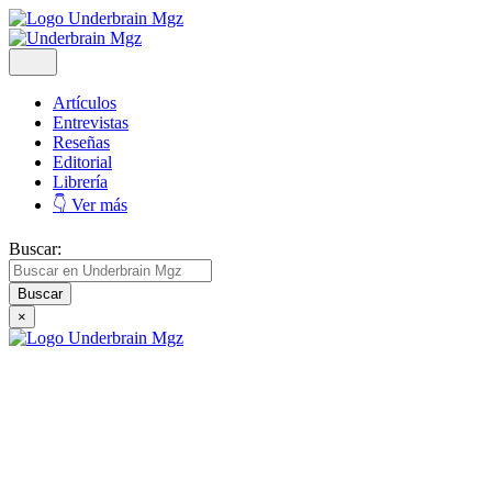
Artículos
Entrevistas
Reseñas
Editorial
Librería
👇 Ver más
Buscar:
×