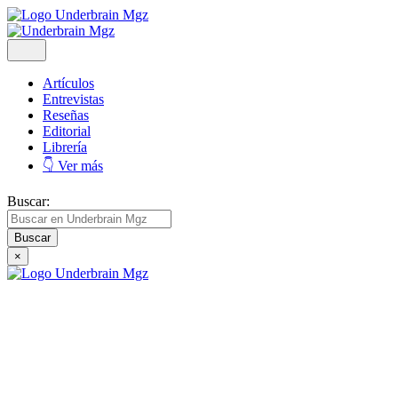
Artículos
Entrevistas
Reseñas
Editorial
Librería
👇 Ver más
Buscar:
×