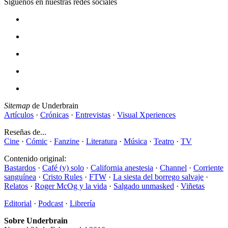
Síguenos en nuestras redes sociales
Sitemap
de Underbrain
Artículos
·
Crónicas
·
Entrevistas
·
Visual Xperiences
Reseñas de...
Cine
·
Cómic
·
Fanzine
·
Literatura
·
Música
·
Teatro
·
TV
Contenido original:
Bastardos
·
Café (y) solo
·
California anestesia
·
Channel
·
Corriente
sanguínea
·
Cristo Rules
·
FTW
·
La siesta del borrego salvaje
·
Relatos
·
Roger McOg y la vida
·
Salgado unmasked
·
Viñetas
Editorial
·
Podcast
·
Librería
Sobre Underbrain