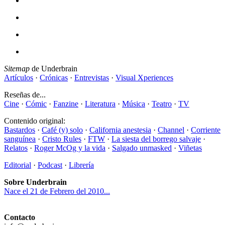
Sitemap
de Underbrain
Artículos
·
Crónicas
·
Entrevistas
·
Visual Xperiences
Reseñas de...
Cine
·
Cómic
·
Fanzine
·
Literatura
·
Música
·
Teatro
·
TV
Contenido original:
Bastardos
·
Café (y) solo
·
California anestesia
·
Channel
·
Corriente
sanguínea
·
Cristo Rules
·
FTW
·
La siesta del borrego salvaje
·
Relatos
·
Roger McOg y la vida
·
Salgado unmasked
·
Viñetas
Editorial
·
Podcast
·
Librería
Sobre Underbrain
Nace el 21 de Febrero del 2010...
Contacto