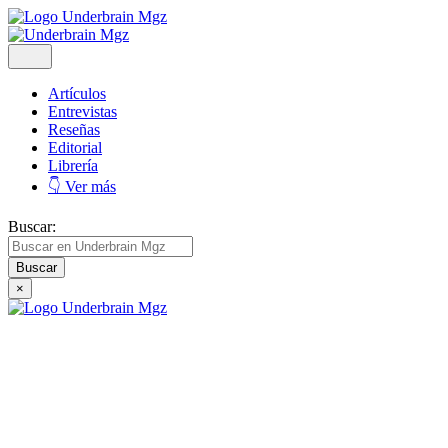
Artículos
Entrevistas
Reseñas
Editorial
Librería
👇 Ver más
Buscar:
×