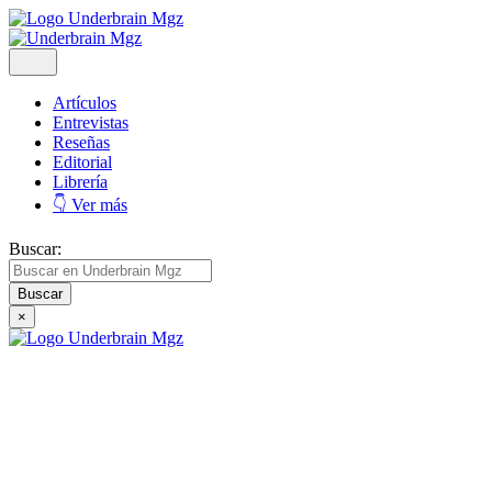
Artículos
Entrevistas
Reseñas
Editorial
Librería
👇 Ver más
Buscar:
×