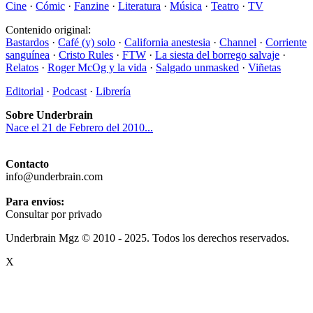
Cine
·
Cómic
·
Fanzine
·
Literatura
·
Música
·
Teatro
·
TV
Contenido original:
Bastardos
·
Café (y) solo
·
California anestesia
·
Channel
·
Corriente
sanguínea
·
Cristo Rules
·
FTW
·
La siesta del borrego salvaje
·
Relatos
·
Roger McOg y la vida
·
Salgado unmasked
·
Viñetas
Editorial
·
Podcast
·
Librería
Sobre Underbrain
Nace el 21 de Febrero del 2010...
Contacto
info@underbrain.com
Para envíos:
Consultar por privado
Underbrain Mgz © 2010 - 2025. Todos los derechos reservados.
X