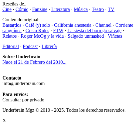
Reseñas de...
Cine
·
Cómic
·
Fanzine
·
Literatura
·
Música
·
Teatro
·
TV
Contenido original:
Bastardos
·
Café (y) solo
·
California anestesia
·
Channel
·
Corriente
sanguínea
·
Cristo Rules
·
FTW
·
La siesta del borrego salvaje
·
Relatos
·
Roger McOg y la vida
·
Salgado unmasked
·
Viñetas
Editorial
·
Podcast
·
Librería
Sobre Underbrain
Nace el 21 de Febrero del 2010...
Contacto
info@underbrain.com
Para envíos:
Consultar por privado
Underbrain Mgz © 2010 - 2025. Todos los derechos reservados.
X