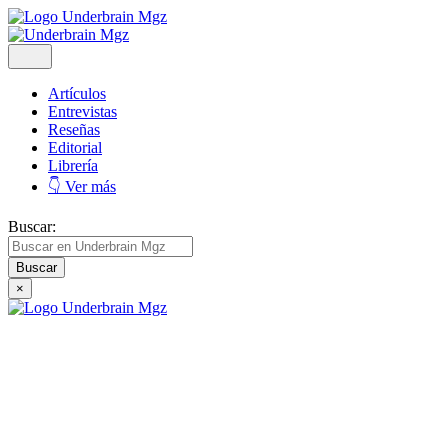
Artículos
Entrevistas
Reseñas
Editorial
Librería
👇 Ver más
Buscar:
×