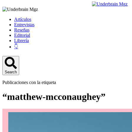
Artículos
Entrevistas
Reseñas
Editorial
Librería
👇
Search
Publicaciones con la etiqueta
“matthew-mcconaughey”