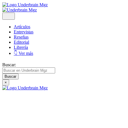
Artículos
Entrevistas
Reseñas
Editorial
Librería
👇 Ver más
Buscar:
×