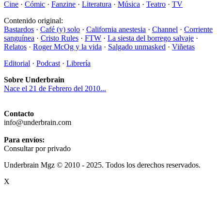
Cine
·
Cómic
·
Fanzine
·
Literatura
·
Música
·
Teatro
·
TV
Contenido original:
Bastardos
·
Café (y) solo
·
California anestesia
·
Channel
·
Corriente
sanguínea
·
Cristo Rules
·
FTW
·
La siesta del borrego salvaje
·
Relatos
·
Roger McOg y la vida
·
Salgado unmasked
·
Viñetas
Editorial
·
Podcast
·
Librería
Sobre Underbrain
Nace el 21 de Febrero del 2010...
Contacto
info@underbrain.com
Para envíos:
Consultar por privado
Underbrain Mgz © 2010 - 2025. Todos los derechos reservados.
X