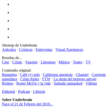
Sitemap
de Underbrain
Artículos
·
Crónicas
·
Entrevistas
·
Visual Xperiences
Reseñas de...
Cine
·
Cómic
·
Fanzine
·
Literatura
·
Música
·
Teatro
·
TV
Contenido original:
Bastardos
·
Café (y) solo
·
California anestesia
·
Channel
·
Corriente
sanguínea
·
Cristo Rules
·
FTW
·
La siesta del borrego salvaje
·
Relatos
·
Roger McOg y la vida
·
Salgado unmasked
·
Viñetas
Editorial
·
Podcast
·
Librería
Sobre Underbrain
Nace el 21 de Febrero del 2010...