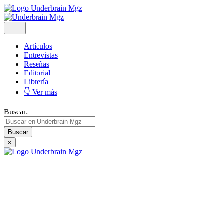
Artículos
Entrevistas
Reseñas
Editorial
Librería
👇 Ver más
Buscar:
×