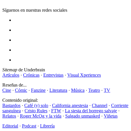
Síguenos en nuestras redes sociales
Sitemap
de Underbrain
Artículos
·
Crónicas
·
Entrevistas
·
Visual Xperiences
Reseñas de...
Cine
·
Cómic
·
Fanzine
·
Literatura
·
Música
·
Teatro
·
TV
Contenido original:
Bastardos
·
Café (y) solo
·
California anestesia
·
Channel
·
Corriente
sanguínea
·
Cristo Rules
·
FTW
·
La siesta del borrego salvaje
·
Relatos
·
Roger McOg y la vida
·
Salgado unmasked
·
Viñetas
Editorial
·
Podcast
·
Librería