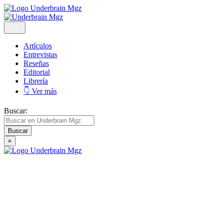
Artículos
Entrevistas
Reseñas
Editorial
Librería
👇 Ver más
Buscar:
×