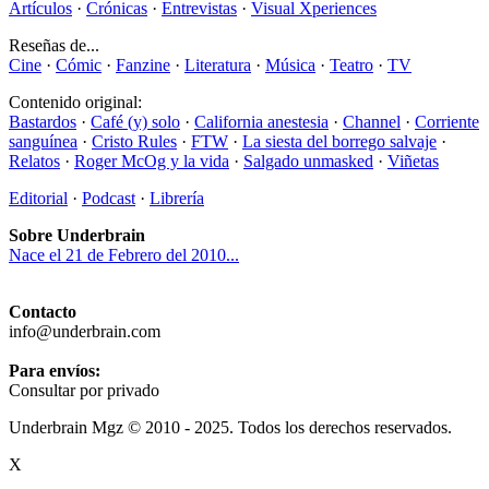
Artículos
·
Crónicas
·
Entrevistas
·
Visual Xperiences
Reseñas de...
Cine
·
Cómic
·
Fanzine
·
Literatura
·
Música
·
Teatro
·
TV
Contenido original:
Bastardos
·
Café (y) solo
·
California anestesia
·
Channel
·
Corriente
sanguínea
·
Cristo Rules
·
FTW
·
La siesta del borrego salvaje
·
Relatos
·
Roger McOg y la vida
·
Salgado unmasked
·
Viñetas
Editorial
·
Podcast
·
Librería
Sobre Underbrain
Nace el 21 de Febrero del 2010...
Contacto
info@underbrain.com
Para envíos:
Consultar por privado
Underbrain Mgz © 2010 - 2025. Todos los derechos reservados.
X