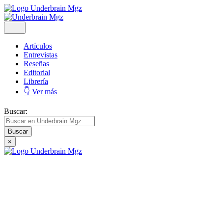
Artículos
Entrevistas
Reseñas
Editorial
Librería
👇 Ver más
Buscar:
×