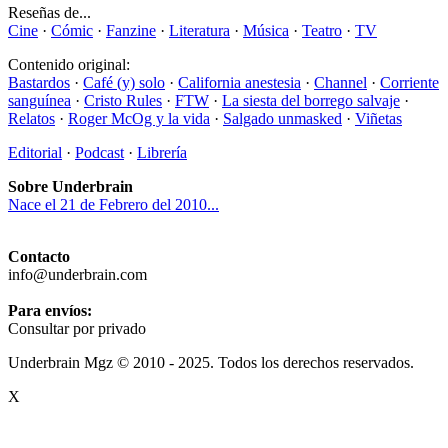
Reseñas de...
Cine
·
Cómic
·
Fanzine
·
Literatura
·
Música
·
Teatro
·
TV
Contenido original:
Bastardos
·
Café (y) solo
·
California anestesia
·
Channel
·
Corriente
sanguínea
·
Cristo Rules
·
FTW
·
La siesta del borrego salvaje
·
Relatos
·
Roger McOg y la vida
·
Salgado unmasked
·
Viñetas
Editorial
·
Podcast
·
Librería
Sobre Underbrain
Nace el 21 de Febrero del 2010...
Contacto
info@underbrain.com
Para envíos:
Consultar por privado
Underbrain Mgz © 2010 - 2025. Todos los derechos reservados.
X