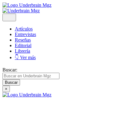
Artículos
Entrevistas
Reseñas
Editorial
Librería
👇 Ver más
Buscar:
×