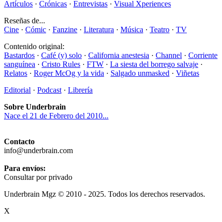
Artículos
·
Crónicas
·
Entrevistas
·
Visual Xperiences
Reseñas de...
Cine
·
Cómic
·
Fanzine
·
Literatura
·
Música
·
Teatro
·
TV
Contenido original:
Bastardos
·
Café (y) solo
·
California anestesia
·
Channel
·
Corriente
sanguínea
·
Cristo Rules
·
FTW
·
La siesta del borrego salvaje
·
Relatos
·
Roger McOg y la vida
·
Salgado unmasked
·
Viñetas
Editorial
·
Podcast
·
Librería
Sobre Underbrain
Nace el 21 de Febrero del 2010...
Contacto
info@underbrain.com
Para envíos:
Consultar por privado
Underbrain Mgz © 2010 - 2025. Todos los derechos reservados.
X