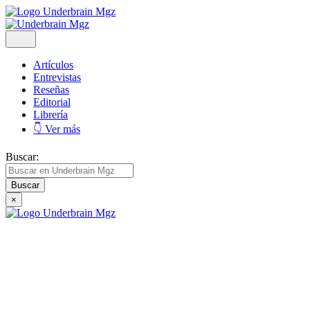
Artículos
Entrevistas
Reseñas
Editorial
Librería
👇 Ver más
Buscar:
×