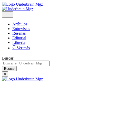
Artículos
Entrevistas
Reseñas
Editorial
Librería
👇 Ver más
Buscar:
×