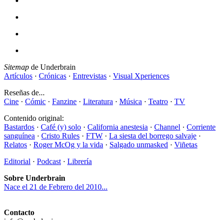
Sitemap
de Underbrain
Artículos
·
Crónicas
·
Entrevistas
·
Visual Xperiences
Reseñas de...
Cine
·
Cómic
·
Fanzine
·
Literatura
·
Música
·
Teatro
·
TV
Contenido original:
Bastardos
·
Café (y) solo
·
California anestesia
·
Channel
·
Corriente
sanguínea
·
Cristo Rules
·
FTW
·
La siesta del borrego salvaje
·
Relatos
·
Roger McOg y la vida
·
Salgado unmasked
·
Viñetas
Editorial
·
Podcast
·
Librería
Sobre Underbrain
Nace el 21 de Febrero del 2010...
Contacto