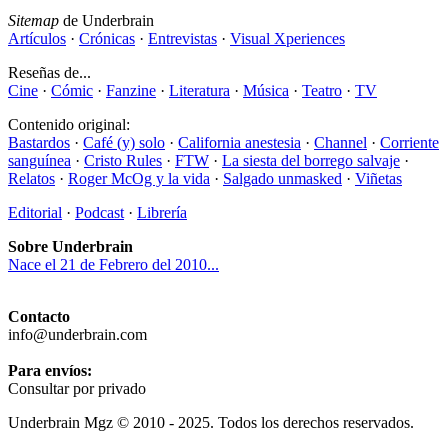
Sitemap
de Underbrain
Artículos
·
Crónicas
·
Entrevistas
·
Visual Xperiences
Reseñas de...
Cine
·
Cómic
·
Fanzine
·
Literatura
·
Música
·
Teatro
·
TV
Contenido original:
Bastardos
·
Café (y) solo
·
California anestesia
·
Channel
·
Corriente
sanguínea
·
Cristo Rules
·
FTW
·
La siesta del borrego salvaje
·
Relatos
·
Roger McOg y la vida
·
Salgado unmasked
·
Viñetas
Editorial
·
Podcast
·
Librería
Sobre Underbrain
Nace el 21 de Febrero del 2010...
Contacto
info@underbrain.com
Para envíos:
Consultar por privado
Underbrain Mgz © 2010 - 2025. Todos los derechos reservados.