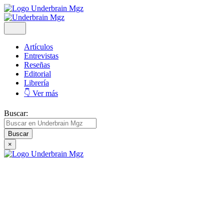
Artículos
Entrevistas
Reseñas
Editorial
Librería
👇 Ver más
Buscar:
×