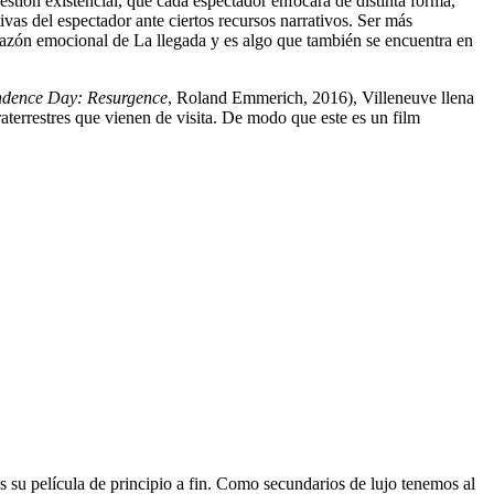
estión existencial, que cada espectador enfocará de distinta forma,
as del espectador ante ciertos recursos narrativos. Ser más
corazón emocional de La llegada y es algo que también se encuentra en
ndence Day: Resurgence
, Roland Emmerich, 2016), Villeneuve llena
aterrestres que vienen de visita. De modo que este es un film
s su película de principio a fin. Como secundarios de lujo tenemos al