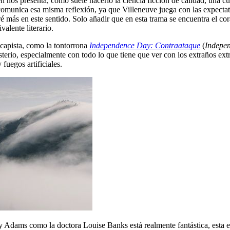
n nos presenta, como suele hacerlo la ciencia ficción de calidad, una cu
omunica esa misma reflexión, ya que Villeneuve juega con las expectativ
deré más en este sentido. Solo añadir que en esta trama se encuentra el 
valente literario.
scapista, como la tontorrona
Independence Day: Contraataque
(
Indepe
erio, especialmente con todo lo que tiene que ver con los extraños extr
fuegos artificiales.
my Adams como la doctora Louise Banks está realmente fantástica, esta e