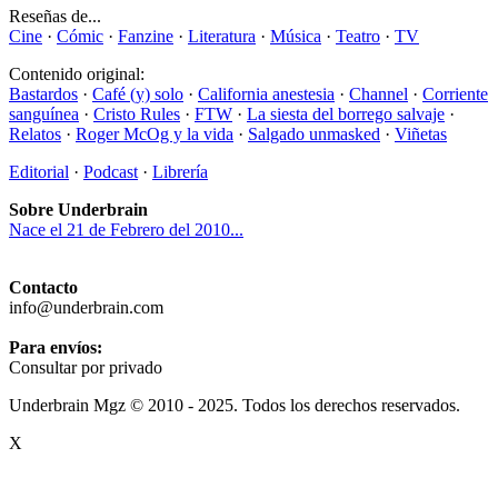
Reseñas de...
Cine
·
Cómic
·
Fanzine
·
Literatura
·
Música
·
Teatro
·
TV
Contenido original:
Bastardos
·
Café (y) solo
·
California anestesia
·
Channel
·
Corriente
sanguínea
·
Cristo Rules
·
FTW
·
La siesta del borrego salvaje
·
Relatos
·
Roger McOg y la vida
·
Salgado unmasked
·
Viñetas
Editorial
·
Podcast
·
Librería
Sobre Underbrain
Nace el 21 de Febrero del 2010...
Contacto
info@underbrain.com
Para envíos:
Consultar por privado
Underbrain Mgz © 2010 - 2025. Todos los derechos reservados.
X