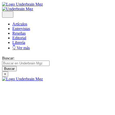
Artículos
Entrevistas
Reseñas
Editorial
Librería
👇 Ver más
Buscar:
×