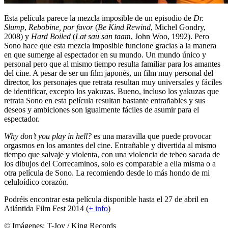
Esta película parece la mezcla imposible de un episodio de
Dr.
Slump
,
Rebobine, por favor
(
Be Kind Rewind
, Michel Gondry,
2008) y
Hard Boiled
(
Lat sau san taam
, John Woo, 1992). Pero
Sono hace que esta mezcla imposible funcione gracias a la manera
en que sumerge al espectador en su mundo. Un mundo único y
personal pero que al mismo tiempo resulta familiar para los amantes
del cine. A pesar de ser un film japonés, un film muy personal del
director, los personajes que retrata resultan muy universales y fáciles
de identificar, excepto los yakuzas. Bueno, incluso los yakuzas que
retrata Sono en esta película resultan bastante entrañables y sus
deseos y ambiciones son igualmente fáciles de asumir para el
espectador.
Why don’t you play in hell?
es una maravilla que puede provocar
orgasmos en los amantes del cine. Entrañable y divertida al mismo
tiempo que salvaje y violenta, con una violencia de tebeo sacada de
los dibujos del Correcaminos, solo es comparable a ella misma o a
otra película de Sono. La recomiendo desde lo más hondo de mi
celuloídico corazón.
Podréis encontrar esta película disponible hasta el 27 de abril en
Atlántida Film Fest 2014 (
+ info
)
© Imágenes:
T-Joy / King Records