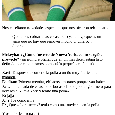
Nos enseñaron novedades esperadas que nos hicieron reír un tanto.
Queremos cobrar unas cosas, pero ya te digo que es un
tema que no hay que remover mucho… dinero…
dinero…
Mckeyhan: ¿Como fue esto de Nueva York, como surgió el
proyecto?
(sin nombre oficial que en un mes dicen estará listo,
definido por ellos mismos como «Un pequeño elefante»)
Xavi:
Después de comerle la polla a un tío muy fuerte, una
mamada.
Esteban:
Primera mentira, eh! acostumbraros porque van haber…
X:
Una mamada de estas a dos bocas, el tío dijo «tengo dinero para
llevaros a Nueva York y tengo una polla».
E:
jajja
X:
Y fue como mira
E:
¿Que sabor queréis? tenía como una ruedecita en la polla.
Y os dijo de ir para allí