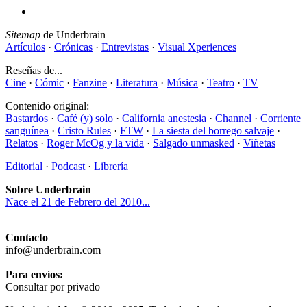
Sitemap
de Underbrain
Artículos
·
Crónicas
·
Entrevistas
·
Visual Xperiences
Reseñas de...
Cine
·
Cómic
·
Fanzine
·
Literatura
·
Música
·
Teatro
·
TV
Contenido original:
Bastardos
·
Café (y) solo
·
California anestesia
·
Channel
·
Corriente
sanguínea
·
Cristo Rules
·
FTW
·
La siesta del borrego salvaje
·
Relatos
·
Roger McOg y la vida
·
Salgado unmasked
·
Viñetas
Editorial
·
Podcast
·
Librería
Sobre Underbrain
Nace el 21 de Febrero del 2010...
Contacto
info@underbrain.com
Para envíos:
Consultar por privado