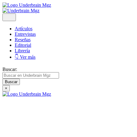
Artículos
Entrevistas
Reseñas
Editorial
Librería
👇 Ver más
Buscar:
×