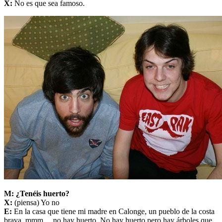
X:
No es que sea famoso.
M: ¿Tenéis huerto?
X:
(piensa) Yo no
E:
En la casa que tiene mi madre en Calonge, un pueblo de la costa
brava, mmm… no hay huerto. No hay huerto pero hay árboles que