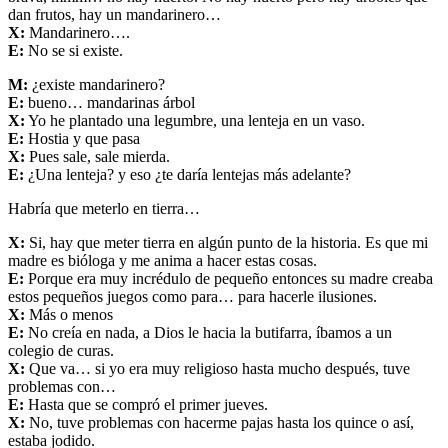
dan frutos, hay un mandarinero…
X:
Mandarinero….
E:
No se si existe.
M:
¿existe mandarinero?
E:
bueno… mandarinas árbol
X:
Yo he plantado una legumbre, una lenteja en un vaso.
E:
Hostia y que pasa
X:
Pues sale, sale mierda.
E:
¿Una lenteja? y eso ¿te daría lentejas más adelante?
Habría que meterlo en tierra…
X:
Si, hay que meter tierra en algún punto de la historia. Es que mi
madre es bióloga y me anima a hacer estas cosas.
E:
Porque era muy incrédulo de pequeño entonces su madre creaba
estos pequeños juegos como para… para hacerle ilusiones.
X:
Más o menos
E:
No creía en nada, a Dios le hacia la butifarra, íbamos a un
colegio de curas.
X:
Que va… si yo era muy religioso hasta mucho después, tuve
problemas con…
E:
Hasta que se compró el primer jueves.
X:
No, tuve problemas con hacerme pajas hasta los quince o así,
estaba jodido.