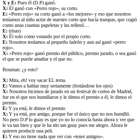
X y E:
Pues él (D.P) ganó.
X:
Él ganó con «Perro rojo», su corto.
E:
«Perro rojo» su corto ganó a «los mejores» y eso que nosotros
teníamos al niño actor de nuestro corto que hacía trampas, que cogió
como unas cuantas papeletas y las rellenó…
E:
(risas)
X:
Él solo como votando por el propio corto.
E:
Nosotros teníamos al pequeño ladrón y aun así ganó «perro
rojo».
X:
«Perro rojo» ganó premio del público, premio jurado, o sea ganó
el que se puede amañar y el que no.
Bouman: ¿y esto?
X:
Mira, eh! voy sacar EL tema.
E:
Vamos a hablar muy seriamente (frotándose los ojos)
X:
Nosotros hicimos de jurado en un festival de cortos de Madrid,
fue en el que nos humillaron y le dimos el premio a él, le dimos el
premio.
E:
Y ya está, le dimos el premio
X:
Y ya está, por amigo, porque fue el único que no nos humilló.
No pero D.P lo guay es que yo no lo conocía hasta ahora y ver que
le va tan bien y que le ha ido tan guay pues me alegro. Ahora le
quieren producir una peli.
E:
Y eso no tiene nada que ver con «tener amigos».