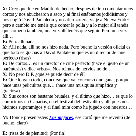
X:
Creo que fue en Madrid de hecho, después de ir a comentar unos
cortos y nos abuchearon a saco y al final estábamos jodidisimos y
nos cogió David Pantaleón y nos dijo «oferta viaje a Nueva York»
pero a cambio me tenéis que comer la polla y a lo mejor allí tenéis
que comerla también, una vez allí tenéis que seguir. Pero una vez
allí…
E:
Pero allí nada
X:
Allí nada, allí no nos hizo nada. Pero bueno la versión oficial es
que todo es gracias a David Pantaleón que es un director de cine
perfecto (risas)
E:
De cortos… es un director de cine perfecto (hace el gesto de un
paréntesis) y dice «risas». Nos reímos de nervios no de…
X:
No pero D.P. ¿que se puede decir de él?
E:
Que lo gana todo, concurso que va, concurso que gana, porque
hace unas peliculitas que… (hace una musiquita simpática y
graciosa)
X:
Sus cortos son bastante brutales, y el último que hizo… es que lo
conocimos en Canarias, en el festival del festivalito y allí pues nos
hicimos superamigos y al final mira como ha jugado con nuestros…
M:
Donde presentasteis
Los mejores
, ese cortó que me reventó (de
bueno, claro)
E:
(risas de de plenitud) ¡Por fin!