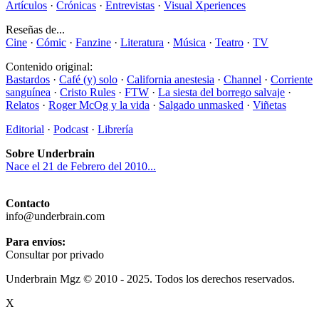
Artículos
·
Crónicas
·
Entrevistas
·
Visual Xperiences
Reseñas de...
Cine
·
Cómic
·
Fanzine
·
Literatura
·
Música
·
Teatro
·
TV
Contenido original:
Bastardos
·
Café (y) solo
·
California anestesia
·
Channel
·
Corriente
sanguínea
·
Cristo Rules
·
FTW
·
La siesta del borrego salvaje
·
Relatos
·
Roger McOg y la vida
·
Salgado unmasked
·
Viñetas
Editorial
·
Podcast
·
Librería
Sobre Underbrain
Nace el 21 de Febrero del 2010...
Contacto
info@underbrain.com
Para envíos:
Consultar por privado
Underbrain Mgz © 2010 - 2025. Todos los derechos reservados.
X