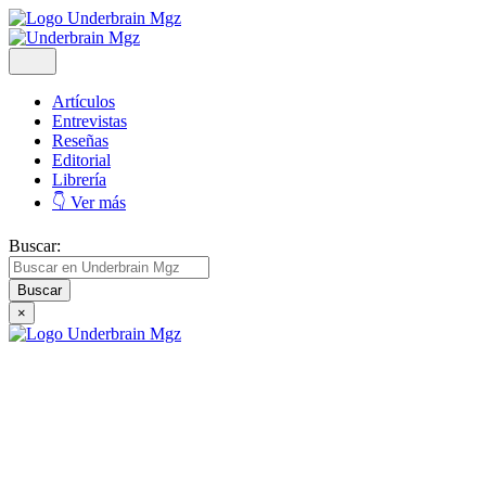
Artículos
Entrevistas
Reseñas
Editorial
Librería
👇 Ver más
Buscar:
×