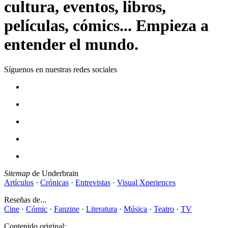
cultura, eventos, libros,
películas, cómics... Empieza a
entender el mundo.
Síguenos en nuestras redes sociales
Sitemap
de Underbrain
Artículos
·
Crónicas
·
Entrevistas
·
Visual Xperiences
Reseñas de...
Cine
·
Cómic
·
Fanzine
·
Literatura
·
Música
·
Teatro
·
TV
Contenido original: