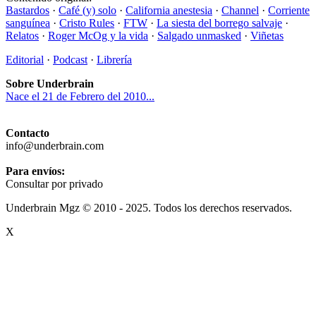
Bastardos
·
Café (y) solo
·
California anestesia
·
Channel
·
Corriente
sanguínea
·
Cristo Rules
·
FTW
·
La siesta del borrego salvaje
·
Relatos
·
Roger McOg y la vida
·
Salgado unmasked
·
Viñetas
Editorial
·
Podcast
·
Librería
Sobre Underbrain
Nace el 21 de Febrero del 2010...
Contacto
info@underbrain.com
Para envíos:
Consultar por privado
Underbrain Mgz © 2010 - 2025. Todos los derechos reservados.
X