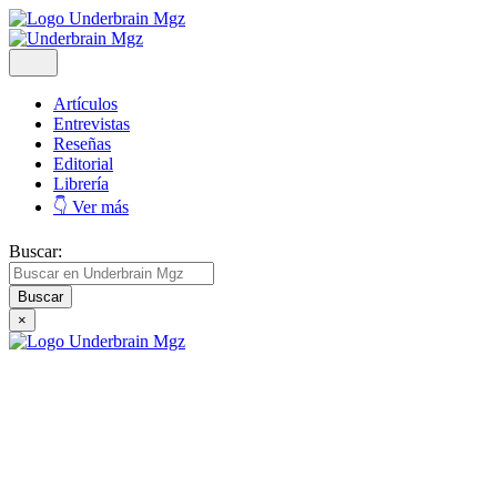
Artículos
Entrevistas
Reseñas
Editorial
Librería
👇 Ver más
Buscar:
×