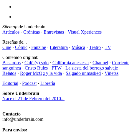
Sitemap
de Underbrain
Artículos
·
Crónicas
·
Entrevistas
·
Visual Xperiences
Reseñas de...
Cine
·
Cómic
·
Fanzine
·
Literatura
·
Música
·
Teatro
·
TV
Contenido original:
Bastardos
·
Café (y) solo
·
California anestesia
·
Channel
·
Corriente
sanguínea
·
Cristo Rules
·
FTW
·
La siesta del borrego salvaje
·
Relatos
·
Roger McOg y la vida
·
Salgado unmasked
·
Viñetas
Editorial
·
Podcast
·
Librería
Sobre Underbrain
Nace el 21 de Febrero del 2010...
Contacto
info@underbrain.com
Para envíos: