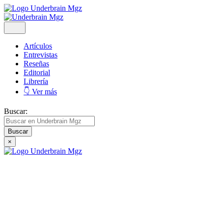
Artículos
Entrevistas
Reseñas
Editorial
Librería
👇 Ver más
Buscar:
×