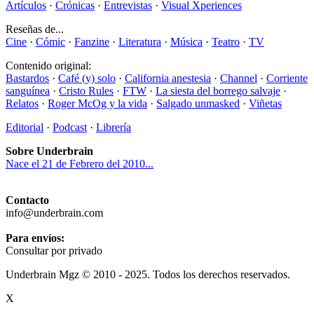
Artículos
·
Crónicas
·
Entrevistas
·
Visual Xperiences
Reseñas de...
Cine
·
Cómic
·
Fanzine
·
Literatura
·
Música
·
Teatro
·
TV
Contenido original:
Bastardos
·
Café (y) solo
·
California anestesia
·
Channel
·
Corriente
sanguínea
·
Cristo Rules
·
FTW
·
La siesta del borrego salvaje
·
Relatos
·
Roger McOg y la vida
·
Salgado unmasked
·
Viñetas
Editorial
·
Podcast
·
Librería
Sobre Underbrain
Nace el 21 de Febrero del 2010...
Contacto
info@underbrain.com
Para envíos:
Consultar por privado
Underbrain Mgz © 2010 - 2025. Todos los derechos reservados.
X