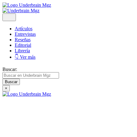
Artículos
Entrevistas
Reseñas
Editorial
Librería
👇 Ver más
Buscar:
×