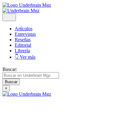
Artículos
Entrevistas
Reseñas
Editorial
Librería
👇 Ver más
Buscar:
×