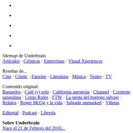
Sitemap
de Underbrain
Artículos
·
Crónicas
·
Entrevistas
·
Visual Xperiences
Reseñas de...
Cine
·
Cómic
·
Fanzine
·
Literatura
·
Música
·
Teatro
·
TV
Contenido original:
Bastardos
·
Café (y) solo
·
California anestesia
·
Channel
·
Corriente
sanguínea
·
Cristo Rules
·
FTW
·
La siesta del borrego salvaje
·
Relatos
·
Roger McOg y la vida
·
Salgado unmasked
·
Viñetas
Editorial
·
Podcast
·
Librería
Sobre Underbrain
Nace el 21 de Febrero del 2010...