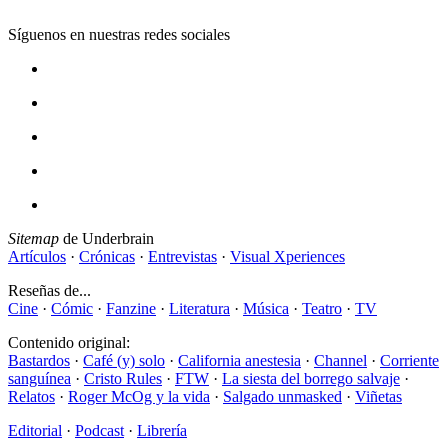
Síguenos en nuestras redes sociales
Sitemap
de Underbrain
Artículos
·
Crónicas
·
Entrevistas
·
Visual Xperiences
Reseñas de...
Cine
·
Cómic
·
Fanzine
·
Literatura
·
Música
·
Teatro
·
TV
Contenido original:
Bastardos
·
Café (y) solo
·
California anestesia
·
Channel
·
Corriente
sanguínea
·
Cristo Rules
·
FTW
·
La siesta del borrego salvaje
·
Relatos
·
Roger McOg y la vida
·
Salgado unmasked
·
Viñetas
Editorial
·
Podcast
·
Librería