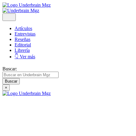
Artículos
Entrevistas
Reseñas
Editorial
Librería
👇 Ver más
Buscar:
×