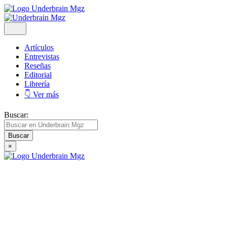
Artículos
Entrevistas
Reseñas
Editorial
Librería
👇 Ver más
Buscar:
×