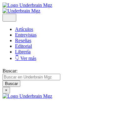
Artículos
Entrevistas
Reseñas
Editorial
Librería
👇 Ver más
Buscar:
×