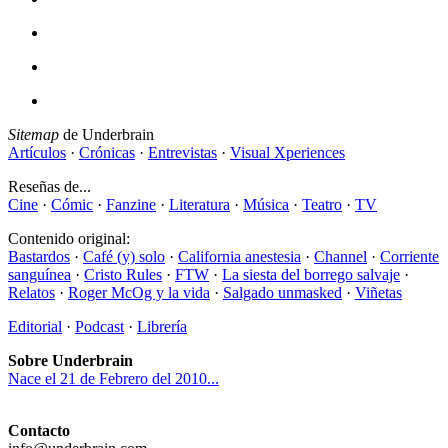
Sitemap
de Underbrain
Artículos
·
Crónicas
·
Entrevistas
·
Visual Xperiences
Reseñas de...
Cine
·
Cómic
·
Fanzine
·
Literatura
·
Música
·
Teatro
·
TV
Contenido original:
Bastardos
·
Café (y) solo
·
California anestesia
·
Channel
·
Corriente
sanguínea
·
Cristo Rules
·
FTW
·
La siesta del borrego salvaje
·
Relatos
·
Roger McOg y la vida
·
Salgado unmasked
·
Viñetas
Editorial
·
Podcast
·
Librería
Sobre Underbrain
Nace el 21 de Febrero del 2010...
Contacto