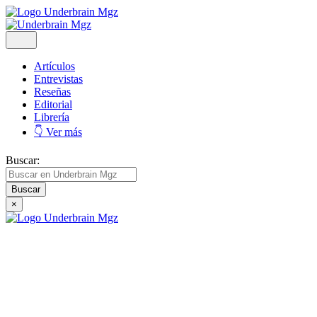
Artículos
Entrevistas
Reseñas
Editorial
Librería
👇 Ver más
Buscar:
×