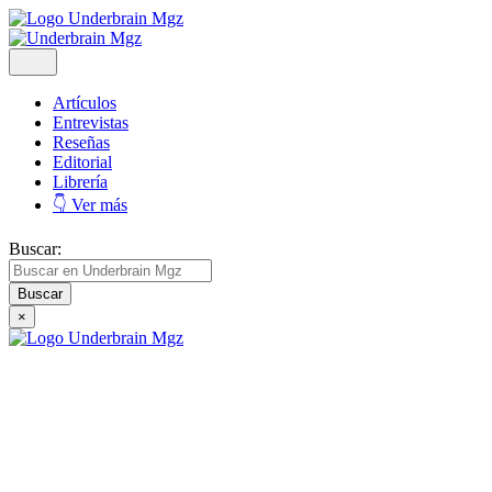
Artículos
Entrevistas
Reseñas
Editorial
Librería
👇 Ver más
Buscar:
×