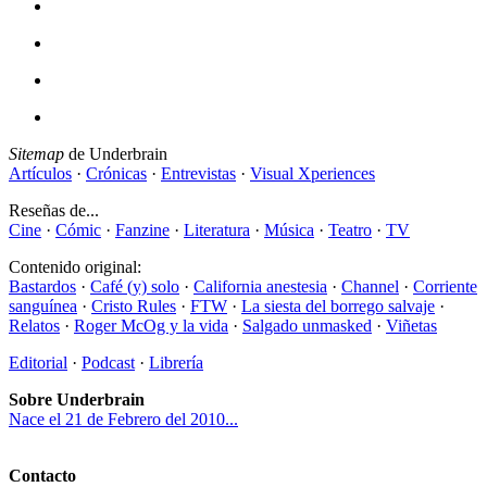
Sitemap
de Underbrain
Artículos
·
Crónicas
·
Entrevistas
·
Visual Xperiences
Reseñas de...
Cine
·
Cómic
·
Fanzine
·
Literatura
·
Música
·
Teatro
·
TV
Contenido original:
Bastardos
·
Café (y) solo
·
California anestesia
·
Channel
·
Corriente
sanguínea
·
Cristo Rules
·
FTW
·
La siesta del borrego salvaje
·
Relatos
·
Roger McOg y la vida
·
Salgado unmasked
·
Viñetas
Editorial
·
Podcast
·
Librería
Sobre Underbrain
Nace el 21 de Febrero del 2010...
Contacto