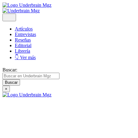
Artículos
Entrevistas
Reseñas
Editorial
Librería
👇 Ver más
Buscar:
×