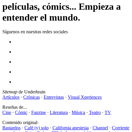
películas, cómics... Empieza a
entender el mundo.
Síguenos en nuestras redes sociales
Sitemap
de Underbrain
Artículos
·
Crónicas
·
Entrevistas
·
Visual Xperiences
Reseñas de...
Cine
·
Cómic
·
Fanzine
·
Literatura
·
Música
·
Teatro
·
TV
Contenido original:
Bastardos
·
Café (y) solo
·
California anestesia
·
Channel
·
Corriente