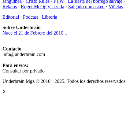
sanguínea
·
Cristo Rules
·
FTW
·
La siesta del borrego salvaje
·
Relatos
·
Roger McOg y la vida
·
Salgado unmasked
·
Viñetas
Editorial
·
Podcast
·
Librería
Sobre Underbrain
Nace el 21 de Febrero del 2010...
Contacto
info@underbrain.com
Para envíos:
Consultar por privado
Underbrain Mgz © 2010 - 2025. Todos los derechos reservados.
X