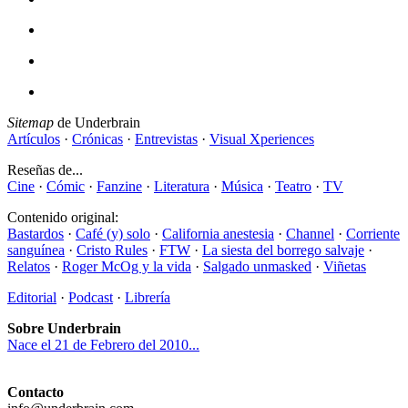
Sitemap
de Underbrain
Artículos
·
Crónicas
·
Entrevistas
·
Visual Xperiences
Reseñas de...
Cine
·
Cómic
·
Fanzine
·
Literatura
·
Música
·
Teatro
·
TV
Contenido original:
Bastardos
·
Café (y) solo
·
California anestesia
·
Channel
·
Corriente
sanguínea
·
Cristo Rules
·
FTW
·
La siesta del borrego salvaje
·
Relatos
·
Roger McOg y la vida
·
Salgado unmasked
·
Viñetas
Editorial
·
Podcast
·
Librería
Sobre Underbrain
Nace el 21 de Febrero del 2010...
Contacto