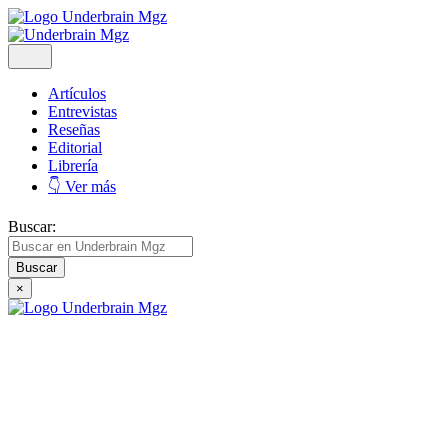
Artículos
Entrevistas
Reseñas
Editorial
Librería
👇 Ver más
Buscar:
×