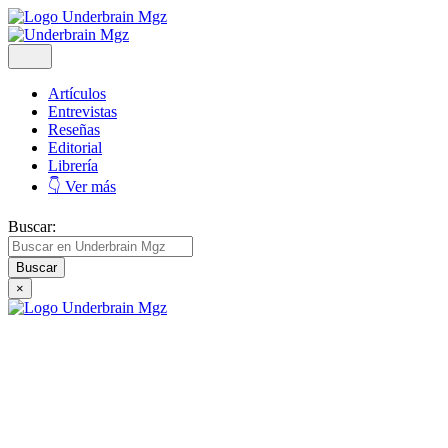
Artículos
Entrevistas
Reseñas
Editorial
Librería
👇 Ver más
Buscar:
×