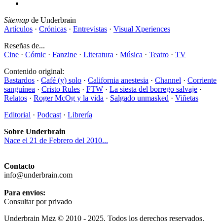
Sitemap
de Underbrain
Artículos
·
Crónicas
·
Entrevistas
·
Visual Xperiences
Reseñas de...
Cine
·
Cómic
·
Fanzine
·
Literatura
·
Música
·
Teatro
·
TV
Contenido original:
Bastardos
·
Café (y) solo
·
California anestesia
·
Channel
·
Corriente
sanguínea
·
Cristo Rules
·
FTW
·
La siesta del borrego salvaje
·
Relatos
·
Roger McOg y la vida
·
Salgado unmasked
·
Viñetas
Editorial
·
Podcast
·
Librería
Sobre Underbrain
Nace el 21 de Febrero del 2010...
Contacto
info@underbrain.com
Para envíos:
Consultar por privado
Underbrain Mgz © 2010 - 2025. Todos los derechos reservados.