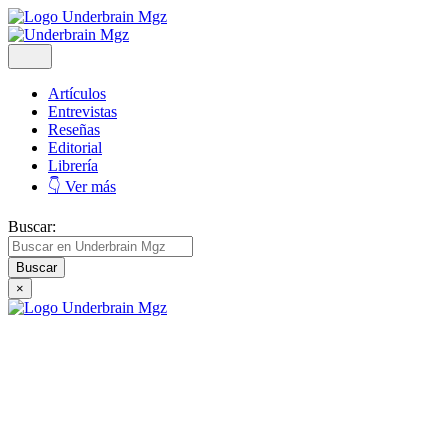
Artículos
Entrevistas
Reseñas
Editorial
Librería
👇 Ver más
Buscar:
×