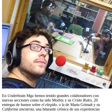
En Underbrain Mgz hemos tenido grandes colaboradores con
nuevas secciones como ha sido Morbix y su
Cristo Rules
, 20
entregas de humor sobre
el elegido
, o la de Marta Grimalt y su
California anestesia
, una hilarante crónica de sus experiencias