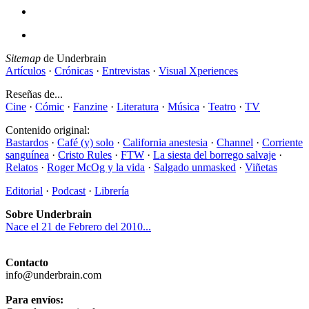
Sitemap
de Underbrain
Artículos
·
Crónicas
·
Entrevistas
·
Visual Xperiences
Reseñas de...
Cine
·
Cómic
·
Fanzine
·
Literatura
·
Música
·
Teatro
·
TV
Contenido original:
Bastardos
·
Café (y) solo
·
California anestesia
·
Channel
·
Corriente
sanguínea
·
Cristo Rules
·
FTW
·
La siesta del borrego salvaje
·
Relatos
·
Roger McOg y la vida
·
Salgado unmasked
·
Viñetas
Editorial
·
Podcast
·
Librería
Sobre Underbrain
Nace el 21 de Febrero del 2010...
Contacto
info@underbrain.com
Para envíos: