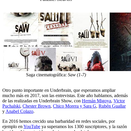
Saga cinematográfica:
Saw (1-7)
Otro punto importante en Underbrain, que esperamos ampliar
mucho más en 2017, son las entrevistas. Este año hablamos, además
de las realizadas en Underbrain Show, con
Hernán Migoya
,
Victor
Puchalski
,
Chester Brown
,
Chico Morera y Sara G
,
Rubén Guallar
y
Anabel Colazo
.
En 2016 hemos crecido una barbaridad en redes sociales, por
ejemplo en
YouTube
ya superamos los 1300 suscriptores, y la razón