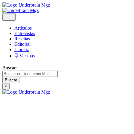
Artículos
Entrevistas
Reseñas
Editorial
Librería
👇 Ver más
Buscar:
×