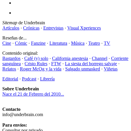
Sitemap
de Underbrain
Artículos
·
Crónicas
·
Entrevistas
·
Visual Xperiences
Reseñas de...
Cine
·
Cómic
·
Fanzine
·
Literatura
·
Música
·
Teatro
·
TV
Contenido original:
Bastardos
·
Café (y) solo
·
California anestesia
·
Channel
·
Corriente
sanguínea
·
Cristo Rules
·
FTW
·
La siesta del borrego salvaje
·
Relatos
·
Roger McOg y la vida
·
Salgado unmasked
·
Viñetas
Editorial
·
Podcast
·
Librería
Sobre Underbrain
Nace el 21 de Febrero del 2010...
Contacto
info@underbrain.com
Para envíos:
Consultar por privado