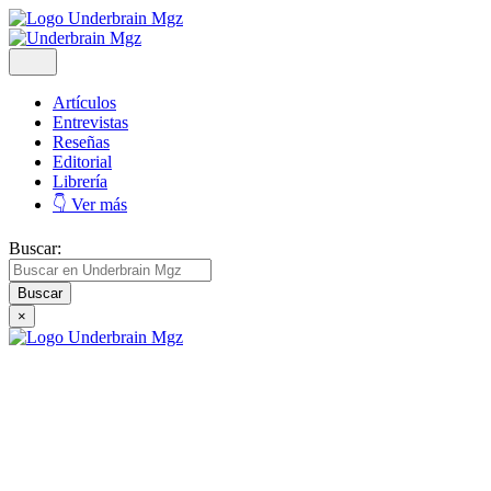
Artículos
Entrevistas
Reseñas
Editorial
Librería
👇 Ver más
Buscar:
×