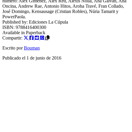
número: Alex Giménez, Àlex Red, Alexis Nolla, Ana Galvañ, Ana
Oncina, Andrew Rae, Antonio Hitos, Aroha Travé, Fran Collado,
José Domingo, Kensausage (Cristian Robles), Núria Tamarit y
PowerPaola.
Published by:
Ediciones La Cúpula
ISBN:
9788416400300
Available in
Paperback
Compartir:
Escrito por
Bouman
Publicado el
1 de junio de 2016