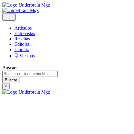
Artículos
Entrevistas
Reseñas
Editorial
Librería
👇 Ver más
Buscar:
×