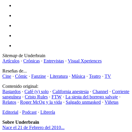
Sitemap
de Underbrain
Artículos
·
Crónicas
·
Entrevistas
·
Visual Xperiences
Reseñas de...
Cine
·
Cómic
·
Fanzine
·
Literatura
·
Música
·
Teatro
·
TV
Contenido original:
Bastardos
·
Café (y) solo
·
California anestesia
·
Channel
·
Corriente
sanguínea
·
Cristo Rules
·
FTW
·
La siesta del borrego salvaje
·
Relatos
·
Roger McOg y la vida
·
Salgado unmasked
·
Viñetas
Editorial
·
Podcast
·
Librería
Sobre Underbrain
Nace el 21 de Febrero del 2010...