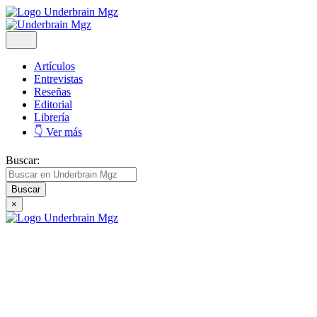
Artículos
Entrevistas
Reseñas
Editorial
Librería
👇 Ver más
Buscar:
×