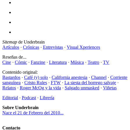
Sitemap
de Underbrain
Artículos
·
Crónicas
·
Entrevistas
·
Visual Xperiences
Reseñas de...
Cine
·
Cómic
·
Fanzine
·
Literatura
·
Música
·
Teatro
·
TV
Contenido original:
Bastardos
·
Café (y) solo
·
California anestesia
·
Channel
·
Corriente
sanguínea
·
Cristo Rules
·
FTW
·
La siesta del borrego salvaje
·
Relatos
·
Roger McOg y la vida
·
Salgado unmasked
·
Viñetas
Editorial
·
Podcast
·
Librería
Sobre Underbrain
Nace el 21 de Febrero del 2010...
Contacto